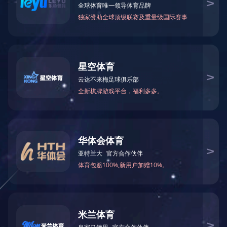
产品导航
首页
>>
新闻中心
>> 开云手机
高铁配件
汽车配件
开云手机官方版登录入口
离心机配件
积5000平方米，生产面积42
钎焊板式换热器配件
造、产品生产于一体的新型高科技生
压铸机配件
设备有数控车床、加工中心、日
通型机床，主要检测设备有手动
真空泵配件
用户提供品质一流、价格合理、
其它配件
人，加工出的产品已成功的为国